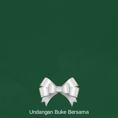
Undangan Buke Bersama